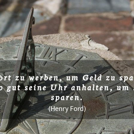
ört zu werben, um Geld zu spa
o gut seine Uhr anhalten, um 
sparen.
(Henry Ford)