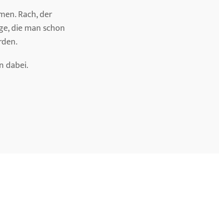
men. Rach, der
ge, die man schon
rden.
n dabei.