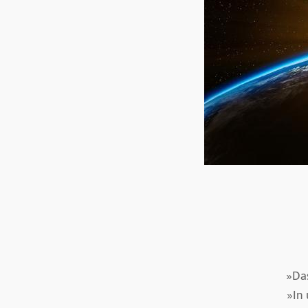
»Da
»In