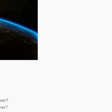
ser?
her?